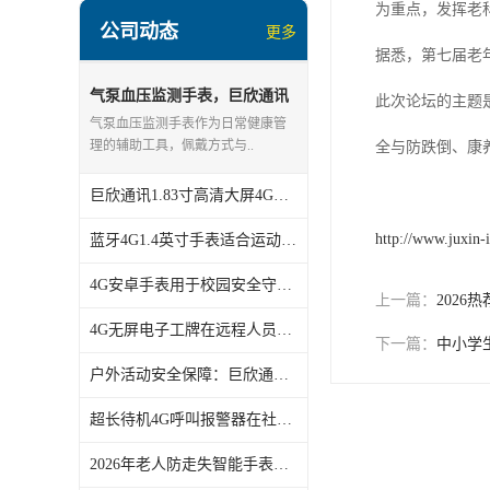
指静脉识别智能锁
为重点，发挥老
公司动态
更多
蓝牙ibeacon定位手表
据悉，第七届老
2G/BT4.0智能睡眠带
气泵血压监测手表，巨欣通讯
此次论坛的主题
探讨日常佩戴与测量一致性
气泵血压监测手表作为日常健康管
2G/4G智慧养老手环
理的辅助工具，佩戴方式与..
全与防跌倒、康
2G/3G/4G智能学生证
巨欣通讯1.83寸高清大屏4G手表，清晰显示更便捷
4G全网通智能电子工牌
http://www.juxin-
蓝牙4G1.4英寸手表适合运动佩戴吗？巨欣通讯分析佩戴舒适性
一卡通消费机
4G安卓手表用于校园安全守护？深圳巨欣通讯提供定制化方案
上一篇：
202
2G宠物GPS定位器
4G无屏电子工牌在远程人员调度中的应用，巨欣通讯案例解析
下一篇：
中小学
户外活动安全保障：巨欣通讯便携GPS定位手环选型建议
社区矫正老年痴呆防拆报警手表
超长待机4G呼叫报警器在社区养老中的应用，巨欣通讯有案例
气泵式血压测量手表
2026年老人防走失智能手表定位技术趋势，巨欣通讯带来行业观察