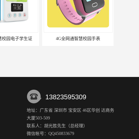
通智慧校园手表
4G全网通智慧养老手环
13823595309
地址：广东省 深圳市 宝安区 46区华创 达商务
大厦503-509
联系人：胡光胜
先生
（总经理）
微信帐号：QQ450833679