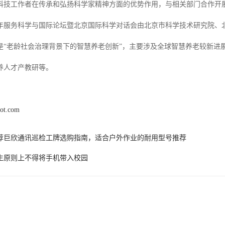
科技工作者在传承和弘扬科学家精神方面的优势作用，与相关部门合作开展
年服务科学与国际论坛暨北京国际科学对话会由北京市科学技术研究院、
是“老龄社会治理背景下的智慧养老创新”，主要涉及全球智慧养老较新进
养人才产教研等。
iot.com
6热荐巨欣通讯巡检工牌选购指南，适合户外作业的耐用型号推荐
生原则上不得将手机带入校园