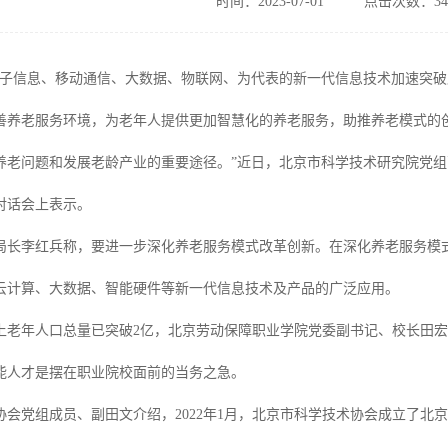
时间：2023-07-01
点击次数：34
量子信息、移动通信、大数据、物联网、为代表的新一代信息技术加速突
善养老服务环境，为老年人提供更加智慧化的养老服务，助推养老模式的
养老问题和发展老龄产业的重要途径。”近日，北京市科学技术研究院党
对话会上表示。
局长李红兵称，要进一步深化养老服务模式改革创新。在深化养老服务模
云计算、大数据、智能硬件等新一代信息技术及产品的广泛应用。
以上老年人口总量已突破2亿，北京劳动保障职业学院党委副书记、校长田
能人才是摆在职业院校面前的当务之急。
协会党组成员、副田文介绍，2022年1月，北京市科学技术协会成立了北