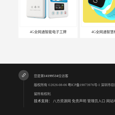
4G全网通智慧校园手表
4G全网通智慧
您是第
14199534
位访客
版权所有 ©2026-08-06
粤ICP备19073976号-1
深圳市巨
留所有权利.
技术支持：
八方资源网
免责声明
管理员入口
网站
4G全网通智能定位手环
4G全网通智慧