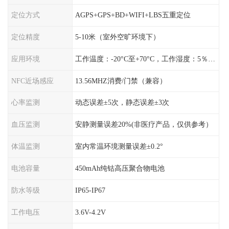
定位方式
AGPS+GPS+BD+WIFI+LBS五重定位
定位精度
5-10米（室外空旷环境下）
应用环境
工作温度：-20°C至+70°C，工作湿度：5％〜95％RH
NFC近场感应
13.56MHZ消费/门禁（兼容）
心率监测
动态误差±5次，静态误差±3次
血压监测
安静测量误差20%(非医疗产品，仅供参考）
体温监测
室内常温环境测量误差±0.2°
电池容量
450mAh纯钴高压聚合物电池
防水等级
IP65-IP67
工作电压
3.6V-4.2V