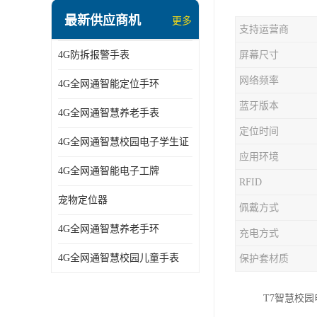
指静脉识别智能锁
最新供应商机
更多
支持运营商
蓝牙ibeacon定位手表
4G防拆报警手表
屏幕尺寸
2G/BT4.0智能睡眠带
网络频率
4G全网通智能定位手环
2G/4G智慧养老手环
蓝牙版本
4G全网通智慧养老手表
2G/3G/4G智能学生证
定位时间
4G全网通智慧校园电子学生证
4G全网通智能电子工牌
应用环境
4G全网通智能电子工牌
一卡通消费机
RFID
宠物定位器
佩戴方式
2G宠物GPS定位器
4G全网通智慧养老手环
充电方式
社区矫正老年痴呆防拆报警手表
4G全网通智慧校园儿童手表
保护套材质
气泵式血压测量手表
T7智慧校