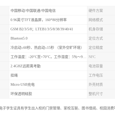
中国移动/中国联通/中国电信
硬件方案
0.96英寸TFT液晶屏，160*80分辨率
网络模式
GSM B2/3/5/8；LTEB1/3/5/8/38/39/40/41
机身存储
Bluetoot5.0
定位方式
冷启动≤60秒、热启动≤15秒 （室外空旷环境）
定位精度
工作温度：-20°C至+70°C，工作湿度：5％〜95％RH
NFC
2.4GHZ远距离考勤
电池容量
挂绳
工作电压
Micro-USB充电
外壳材质
环保透明硅胶
整机尺寸
园电子学生证具有学生出入校的门禁管理、家校互联、图书借阅、校园消