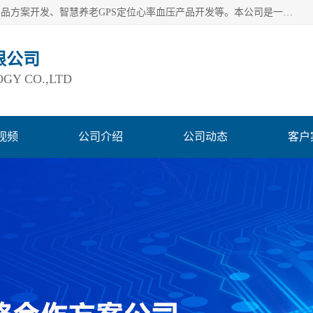
深圳市巨欣通讯技术有限公司是应用领域有：智能硬件Lora产品方案开发、智慧养老GPS定位心率血压产品开发等。本公司是一家民营高新技术企业、行业成员之一的智能硬件方案提供商，公司致力于为智能物联领域提供硬件解决方案。公司可满足不同类型客户采购需要，巨欣通讯切身体会客户对服务及时性的要求，建立了完善的售后服务系统，运用先进的互联网工具为客户提供及时、周到的服务！
限公司
GY CO.,LTD
视频
公司介绍
公司动态
客户