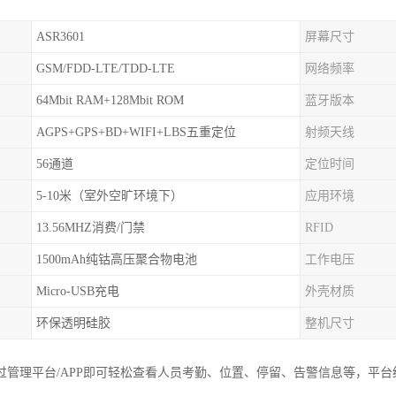
ASR3601
屏幕尺寸
GSM/FDD-LTE/TDD-LTE
网络频率
64Mbit RAM+128Mbit ROM
蓝牙版本
AGPS+GPS+BD+WIFI+LBS五重定位
射频天线
56通道
定位时间
5-10米（室外空旷环境下）
应用环境
13.56MHZ消费/门禁
RFID
1500mAh纯钴高压聚合物电池
工作电压
Micro-USB充电
外壳材质
环保透明硅胶
整机尺寸
过管理平台/APP即可轻松查看人员考勤、位置、停留、告警信息等，平