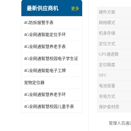
指静脉识别智能锁
最新供应商机
更多
硬件方案
蓝牙ibeacon定位手表
4G防拆报警手表
网络模式
2G/BT4.0智能睡眠带
机身存储
4G全网通智能定位手环
2G/4G智慧养老手环
定位方式
4G全网通智慧养老手表
2G/3G/4G智能学生证
GPS通道数
4G全网通智慧校园电子学生证
4G全网通智能电子工牌
定位精度
4G全网通智能电子工牌
一卡通消费机
NFC
宠物定位器
电池容量
2G宠物GPS定位器
4G全网通智慧养老手环
充电方式
社区矫正老年痴呆防拆报警手表
4G全网通智慧校园儿童手表
保护套材质
气泵式血压测量手表
管理人员通