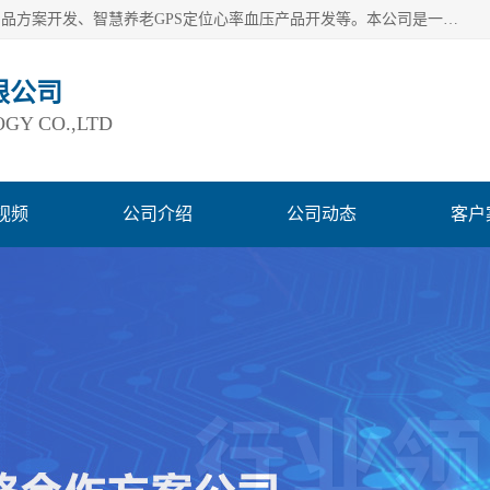
深圳市巨欣通讯技术有限公司是应用领域有：智能硬件Lora产品方案开发、智慧养老GPS定位心率血压产品开发等。本公司是一家民营高新技术企业、行业成员之一的智能硬件方案提供商，公司致力于为智能物联领域提供硬件解决方案。公司可满足不同类型客户采购需要，巨欣通讯切身体会客户对服务及时性的要求，建立了完善的售后服务系统，运用先进的互联网工具为客户提供及时、周到的服务！
限公司
GY CO.,LTD
视频
公司介绍
公司动态
客户