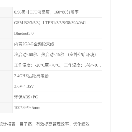
0.96英寸TFT液晶屏，160*80分辨率
GSM B2/3/5/8；LTEB1/3/5/8/38/39/40/41
Bluetoot5.0
内置2G/4G全频段天线
冷启动≤60秒、热启动≤15秒 （室外空旷环境）
工作温度：-20°C至+70°C，工作湿度：5％〜95％RH
2.4GHZ远距离考勤
3.6V-4.35V
环保ABS+PC
100*59*9.5mm
台统计报表一目了然，有效提高管理效率，优化绩效