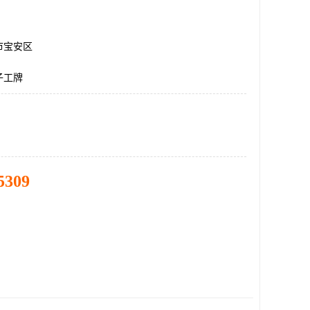
市宝安区
子工牌
5309