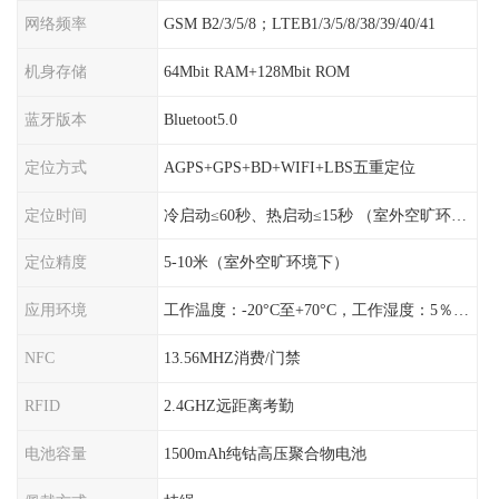
网络频率
GSM B2/3/5/8；LTEB1/3/5/8/38/39/40/41
机身存储
64Mbit RAM+128Mbit ROM
蓝牙版本
Bluetoot5.0
定位方式
AGPS+GPS+BD+WIFI+LBS五重定位
定位时间
冷启动≤60秒、热启动≤15秒 （室外空旷环境）
定位精度
5-10米（室外空旷环境下）
应用环境
工作温度：-20°C至+70°C，工作湿度：5％〜95％RH
NFC
13.56MHZ消费/门禁
RFID
2.4GHZ远距离考勤
电池容量
1500mAh纯钴高压聚合物电池