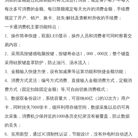
每次多可消费的金额。每日限额规定每天允许的消费金额，手续费
规定了开户、销户、换卡、挂失/解挂及查帐时所收的手续费；
一卡通消费机主要功能特点：
1、操作简单快捷，双面LED显示，操作人员和消费者可同时察看交
易内容；
2、采用高按键感电脑按键，按键寿命达1，000，000次；整个键盘
采用硅胶键盘罩防护，防止油污、汤水流入；
3、金额输入快捷方便，设有加减乘等运算功能和快捷金额功能；
4、消费方式灵活：编号方式消费、直接输入金额消费方式，定额消
费方式（固定扣除固定金额）等,可自由切换消费模式；
5、数据双备份设计，系统容量大，可容纳40亿（2的32次方）用户
卡，同时挂失7000张卡，循环利用存储空间，数据采集以后仍可再
次采集，消费机少保持近的1000条历史纪录没有被覆盖，防止数据
的丢失；
6、实用新型，通过3C强制性认证，节能设计，没有外电时自动进入