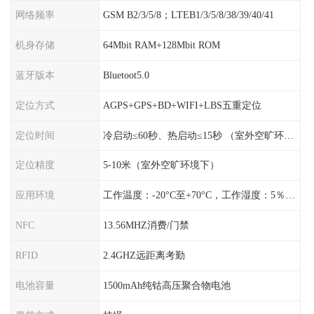
网络频率
GSM B2/3/5/8；LTEB1/3/5/8/38/39/40/41
机身存储
64Mbit RAM+128Mbit ROM
蓝牙版本
Bluetoot5.0
定位方式
AGPS+GPS+BD+WIFI+LBS五重定位
定位时间
冷启动≤60秒、热启动≤15秒 （室外空旷环境）
定位精度
5-10米（室外空旷环境下）
应用环境
工作温度：-20°C至+70°C，工作湿度：5％〜95％RH
NFC
13.56MHZ消费/门禁
RFID
2.4GHZ远距离考勤
电池容量
1500mAh纯钴高压聚合物电池