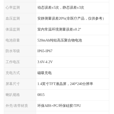
心率监测
动态误差±5次，静态误差±3次
血压监测
安静测量误差20%(非医疗产品，仅供参考）
体温监测
室内常温环境测量误差±0.2°
电池容量
520mAh纯钴高压聚合物电池
防水等级
IP65-IP67
工作电压
3.6V-4.2V
充电方式
磁吸充电
屏幕尺寸
1.4英寸TFT液晶屏，240*240分辨率
喇叭规格
0815
外壳/表带材质
环保ABS+PC/环保硅胶/TPU