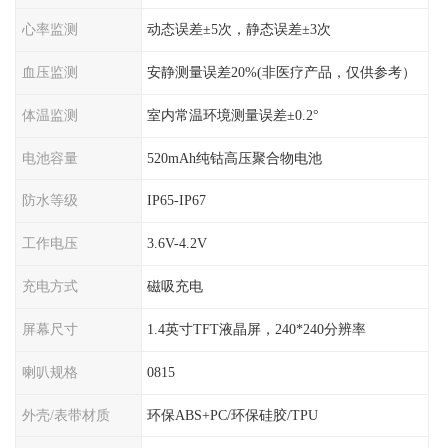
心率监测
动态误差±5次，静态误差±3次
血压监测
安静测量误差20%(非医疗产品，仅供参考）
体温监测
室内常温环境测量误差±0.2°
电池容量
520mAh纯钴高压聚合物电池
防水等级
IP65-IP67
工作电压
3.6V-4.2V
充电方式
磁吸充电
屏幕尺寸
1.4英寸TFT液晶屏，240*240分辨率
喇叭规格
0815
外壳/表带材质
环保ABS+PC/环保硅胶/TPU