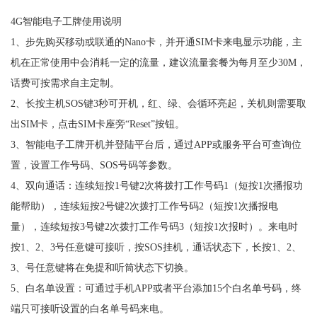
4G智能电子工牌使用说明
1、步先购买移动或联通的Nano卡，并开通SIM卡来电显示功能，主
机在正常使用中会消耗一定的流量，建议流量套餐为每月至少30M，
话费可按需求自主定制。
2、长按主机SOS键3秒可开机，红、绿、会循环亮起，关机则需要取
出SIM卡，点击SIM卡座旁“Reset”按钮。
3、智能电子工牌开机并登陆平台后，通过APP或服务平台可查询位
置，设置工作号码、SOS号码等参数。
4、双向通话：连续短按1号键2次将拨打工作号码1（短按1次播报功
能帮助），连续短按2号键2次拨打工作号码2（短按1次播报电
量），连续短按3号键2次拨打工作号码3（短按1次报时）。来电时
按1、2、3号任意键可接听，按SOS挂机，通话状态下，长按1、2、
3、号任意键将在免提和听筒状态下切换。
5、白名单设置：可通过手机APP或者平台添加15个白名单号码，终
端只可接听设置的白名单号码来电。