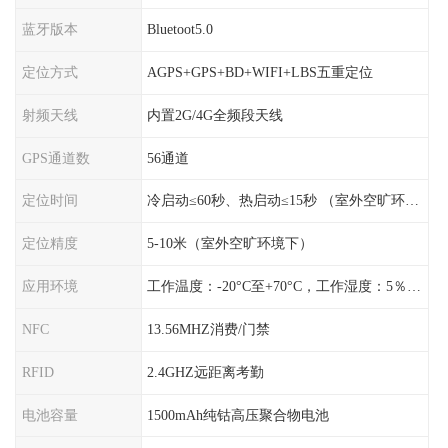
蓝牙版本
Bluetoot5.0
定位方式
AGPS+GPS+BD+WIFI+LBS五重定位
射频天线
内置2G/4G全频段天线
GPS通道数
56通道
定位时间
冷启动≤60秒、热启动≤15秒 （室外空旷环境）
定位精度
5-10米（室外空旷环境下）
应用环境
工作温度：-20°C至+70°C，工作湿度：5％〜95％RH
NFC
13.56MHZ消费/门禁
RFID
2.4GHZ远距离考勤
电池容量
1500mAh纯钴高压聚合物电池