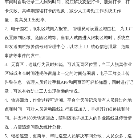
车间时自动记录工人到岗时间，彻底解决忘记打卡、遗漏打卡、打
卡失败、高峰期露读打卡的现象，减少人工考勤工作系统工作
量， 提高员工出勤率。
2、电子围栏，限制区域闯入报警。 管理员可设置区域围栏，为工厂
设置限制区域、危险区域等。当有人试图进入限制区域时，系统立
即发送围栏报警信号到管理中心，以防止工厂核心信息泄露、危险
事故等事件的发生。
3、无盲区，违规行为及时知晓。可以无盲区位置，当工人脱离作业
区域或者长时间违规停留超出一定的时间范围后，电子工牌会上传
告警信息，管理人员通过手机APP和网页即可轻松知悉，同时进行记
录，可以有效防止工人出现偷懒的情况。
4、轨迹回放，作业过程可追溯。平台全天候记录所有人员经过的地
点和时间，可对人员运动路线进行跟踪加入，掌握其详细路线和时
间。并支持180天轨迹回放，随时随地掌握工人的作业路线及停留情
况，方便追溯问题及统计分析。
5、轻松巡查，更简单。帮助巡查人员解决车间分散，人员众多，巡