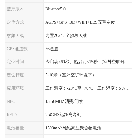
蓝牙版本
Bluetoot5.0
定位方式
AGPS+GPS+BD+WIFI+LBS五重定位
射频天线
内置2G/4G全频段天线
GPS通道数
56通道
定位时间
冷启动≤60秒、热启动≤15秒 （室外空旷环境）
定位精度
5-10米（室外空旷环境下）
应用环境
工作温度：-20°C至+70°C，工作湿度：5％〜95％RH
NFC
13.56MHZ消费/门禁
RFID
2.4GHZ远距离考勤
电池容量
1500mAh纯钴高压聚合物电池