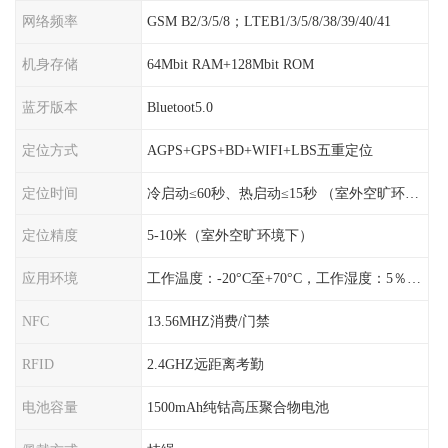
网络频率
GSM B2/3/5/8；LTEB1/3/5/8/38/39/40/41
机身存储
64Mbit RAM+128Mbit ROM
蓝牙版本
Bluetoot5.0
定位方式
AGPS+GPS+BD+WIFI+LBS五重定位
定位时间
冷启动≤60秒、热启动≤15秒 （室外空旷环境）
定位精度
5-10米（室外空旷环境下）
应用环境
工作温度：-20°C至+70°C，工作湿度：5％〜95％RH
NFC
13.56MHZ消费/门禁
RFID
2.4GHZ远距离考勤
电池容量
1500mAh纯钴高压聚合物电池