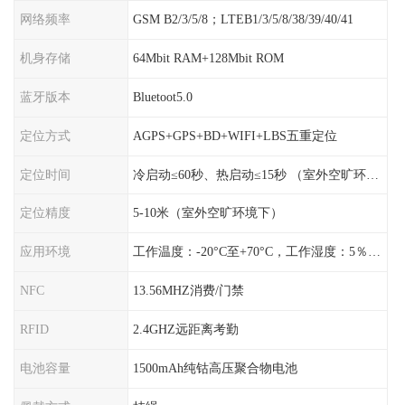
网络频率
GSM B2/3/5/8；LTEB1/3/5/8/38/39/40/41
机身存储
64Mbit RAM+128Mbit ROM
蓝牙版本
Bluetoot5.0
定位方式
AGPS+GPS+BD+WIFI+LBS五重定位
定位时间
冷启动≤60秒、热启动≤15秒 （室外空旷环境）
定位精度
5-10米（室外空旷环境下）
应用环境
工作温度：-20°C至+70°C，工作湿度：5％〜95％RH
NFC
13.56MHZ消费/门禁
RFID
2.4GHZ远距离考勤
电池容量
1500mAh纯钴高压聚合物电池