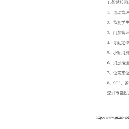
T5智慧校
1、运动管
2、监测学
3、门禁管理
4、考勤定
5、小额消费
6、消息推
7、位置定
8、SOS：
深圳市巨欣
http://www.juxin-io