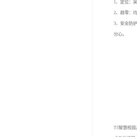
1、定位：
2、趋零：
3、安全防
分心。
T5智慧校