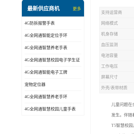
指静脉识别智能锁
最新供应商机
更多
支持运营商
蓝牙ibeacon定位手表
4G防拆报警手表
网络模式
2G/BT4.0智能睡眠带
机身存储
4G全网通智能定位手环
2G/4G智慧养老手环
血压监测
4G全网通智慧养老手表
2G/3G/4G智能学生证
电池容量
4G全网通智慧校园电子学生证
4G全网通智能电子工牌
工作电压
4G全网通智能电子工牌
一卡通消费机
屏幕尺寸
宠物定位器
外壳/表带材质
2G宠物GPS定位器
4G全网通智慧养老手环
社区矫正老年痴呆防拆报警手表
儿童问题在
4G全网通智慧校园儿童手表
发生。伴随
气泵式血压测量手表
T5智慧校