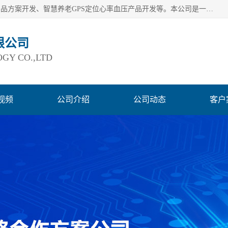
深圳市巨欣通讯技术有限公司是应用领域有：智能硬件Lora产品方案开发、智慧养老GPS定位心率血压产品开发等。本公司是一家民营高新技术企业、行业成员之一的智能硬件方案提供商，公司致力于为智能物联领域提供硬件解决方案。公司可满足不同类型客户采购需要，巨欣通讯切身体会客户对服务及时性的要求，建立了完善的售后服务系统，运用先进的互联网工具为客户提供及时、周到的服务！
限公司
GY CO.,LTD
视频
公司介绍
公司动态
客户