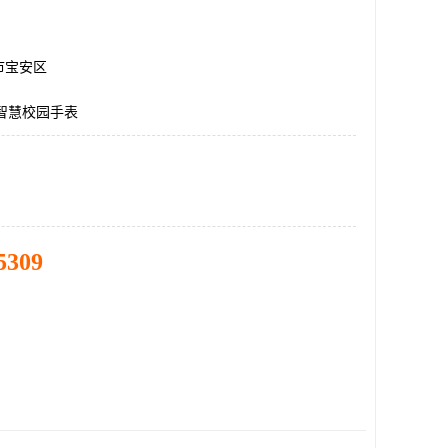
市宝安区
智慧校园手表
5309