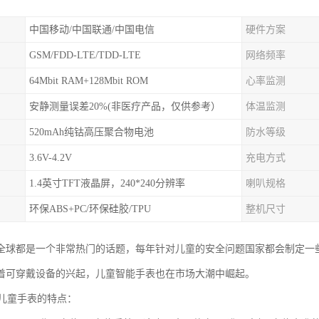
中国移动/中国联通/中国电信
硬件方案
GSM/FDD-LTE/TDD-LTE
网络频率
64Mbit RAM+128Mbit ROM
心率监测
安静测量误差20%(非医疗产品，仅供参考）
体温监测
520mAh纯钴高压聚合物电池
防水等级
3.6V-4.2V
充电方式
1.4英寸TFT液晶屏，240*240分辨率
喇叭规格
环保ABS+PC/环保硅胶/TPU
整机尺寸
全球都是一个非常热门的话题，每年针对儿童的安全问题国家都会制定一
着可穿戴设备的兴起，儿童智能手表也在市场大潮中崛起。
园儿童手表的特点：