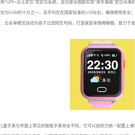
采用“GPS+北斗定位”双定位系统，这也是全国款实现“准军事级”定位水准
均仅为GSM的十分之一，且平均仅在国家标准的1/20左右，确保使用安全；
护：白名单模式自动为孩子过滤陌生号码，打造家庭亲情微聊圈，致力于
园儿童手表与市面上常见的智能手表完全不同，它可以由校方统一配置上