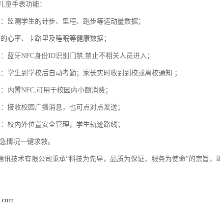
园儿童手表功能：
理：监测学生的计步、里程、跑步等运动量数据；
生的心率、卡路里及睡眠等健康数据；
：蓝牙NFC身份ID识别门禁,禁止不相关人员进入；
位：学生到学校后自动考勤；家长实时收到到校或离校通知 ；
：内置NFC,可用于校园内小额消费；
送：接收校园广播消息，也可点对点发送；
位：校内外位置安全管理，学生轨迹路线；
紧急情况一键求救。
通讯技术有限公司秉承“科技为先导，品质为保证，服务为使命”的宗旨，
t.com