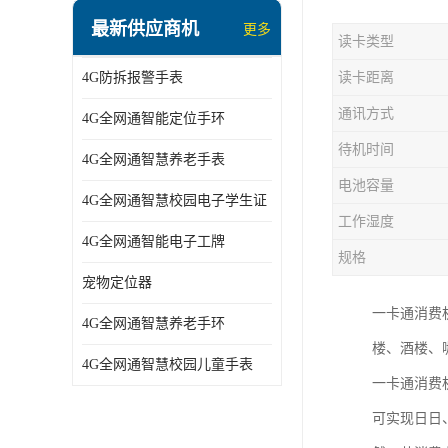
指静脉识别智能锁
最新供应商机
更多
读卡类型
蓝牙ibeacon定位手表
4G防拆报警手表
读卡距离
2G/BT4.0智能睡眠带
通讯方式
4G全网通智能定位手环
2G/4G智慧养老手环
待机时间
4G全网通智慧养老手表
2G/3G/4G智能学生证
电池容量
4G全网通智慧校园电子学生证
4G全网通智能电子工牌
工作湿度
4G全网通智能电子工牌
一卡通消费机
规格
宠物定位器
2G宠物GPS定位器
一卡通消费
4G全网通智慧养老手环
社区矫正老年痴呆防拆报警手表
楼、酒楼、
4G全网通智慧校园儿童手表
一卡通消费
气泵式血压测量手表
可实现日日