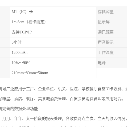
M1（IC）卡
存储容量
1～8cm（视卡而定）
显示屏
支持TCP/IP
通讯距离
5小时
声音提示
1200mAh
工作温度
10%～90%
电源
210mm*80mm*50mm
机可广泛应用于工厂、企业单位、机关、医院、学校餐厅食堂IC卡收费、
咖啡屋、酒店、餐厅、美食城消费管理、百货会员消费管理等应用场合。
机完善的数据处理功能
、月月、年年、某一阶段的报表处理，各收费网点当次、当天的收入情况