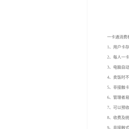
一卡通消费
1、用户卡
2、每人一
3、电脑自
4、卖饭时
5、非接触
6、管理者
7、可以预
8、收费及
9、非接触