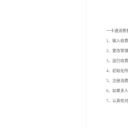
一卡通消费
1、输入收
2、更改管
3、运行收
4、初始化
5、注册消
6、如果多
7、认真校