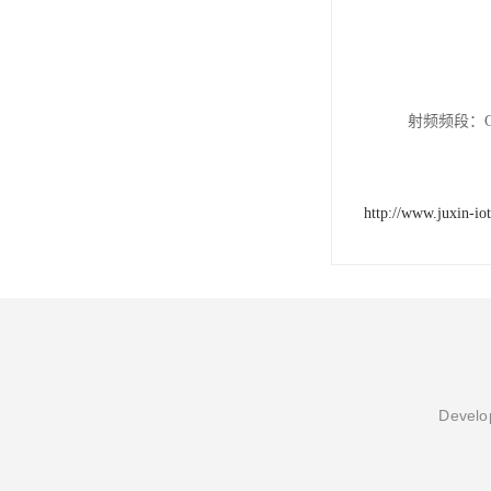
射频频段：GSM 
http://www.juxin-io
Develop