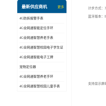
指静脉识别智能锁
最新供应商机
更多
计步方式：
蓝牙ibeacon定位手表
蓝牙版本：Blue
4G防拆报警手表
2G/BT4.0智能睡眠带
4G全网通智能定位手环
2G/4G智慧养老手环
4G全网通智慧养老手表
2G/3G/4G智能学生证
4G全网通智慧校园电子学生证
4G全网通智能电子工牌
4G全网通智能电子工牌
一卡通消费机
宠物定位器
2G宠物GPS定位器
4G全网通智慧养老手环
社区矫正老年痴呆防拆报警手表
支持显示屏的类
4G全网通智慧校园儿童手表
气泵式血压测量手表