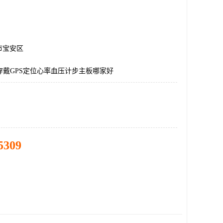
市宝安区
穿戴GPS定位心率血压计步主板哪家好
5309