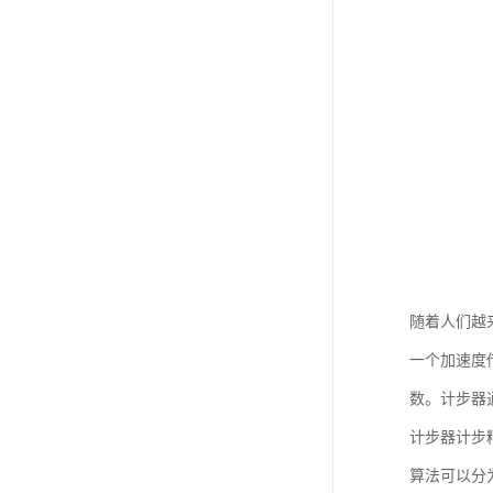
随着人们越
一个加速度传
数。计步器
计步器计步
算法可以分