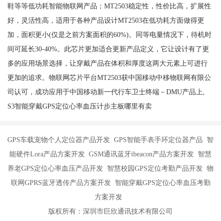
鞋等等低功耗智能物联网产品；MT2503稳定性，性价比高，扩展性
好，灵活性高，适用于各种产品设计MT2503在低功耗方面做得更
加，面积更小(仅是之前方案面积的60%)。同等电量情况下，待机时
间可延长30-40%。此芯片更加适合更新产品定义，它让设计有了更
多的应用场景选择，让穿戴产品在体积和厚度这两大元素上可进行
更加的追求。物联网芯片平台MT2503获中国移动中移物联网有限公
司认可，成功应用于中国移动新一代行车卫士终端－DMU产品上,
S3智能穿戴GPS定位心率血压计步主板哪里有卖
GPS车载宠物个人定位器产品开发 GPS智能手表手环定位器产品 智
能硬件Lora产品方案开发 GSM通讯蓝牙ibeacon产品方案开发 智慧
养老GPS定位心率血压产品开发 智慧校园GPS定位考勤产品开发 物
联网GPRS蓝牙透传产品方案开发 智能穿戴GPS定位心率血压考勤
方案开发
版权所有：深圳市巨欣通讯技术有限公司