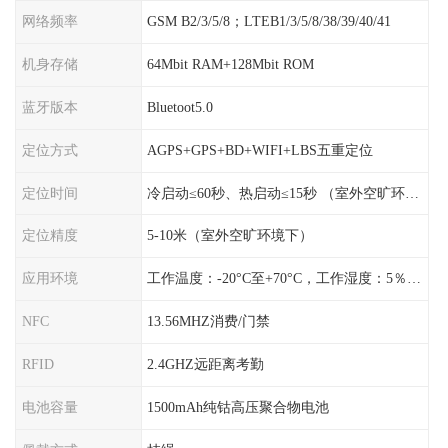
网络频率
GSM B2/3/5/8；LTEB1/3/5/8/38/39/40/41
机身存储
64Mbit RAM+128Mbit ROM
蓝牙版本
Bluetoot5.0
定位方式
AGPS+GPS+BD+WIFI+LBS五重定位
定位时间
冷启动≤60秒、热启动≤15秒 （室外空旷环境）
定位精度
5-10米（室外空旷环境下）
应用环境
工作温度：-20°C至+70°C，工作湿度：5％〜95％RH
NFC
13.56MHZ消费/门禁
RFID
2.4GHZ远距离考勤
电池容量
1500mAh纯钴高压聚合物电池