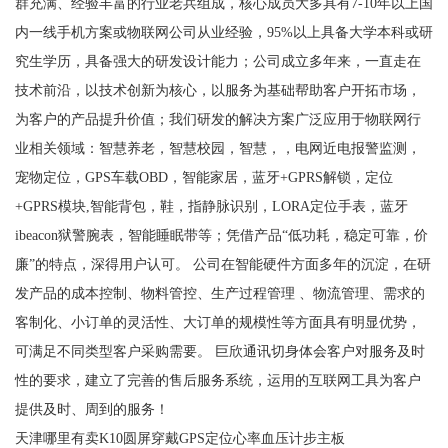
群充满、经验丰富的行业老兵组成，核心成员大多具有7-10年以上国
内一线手机方案或物联网公司从业经验，95%以上具备大学本科或研
究生学历，具备强大的研发设计能力；公司成立多年来，一直走在
技术前沿，以技术创新为核心，以服务为基础帮助客户开拓市场，
为客户的产品提升价值；我们研发的解决方案广泛应用于物联网行
业相关领域：智慧养老，智慧校园，智慧，，电网近电报警监测，
宠物定位，GPS车载OBD，智能家居，蓝牙+GPRS解锁，定位
+GPRS模块,智能背包，鞋，指静脉识别，LORA定位手表，蓝牙
ibeacon狱警腕表，智能睡眠带等；凭借产品“低功耗，稳定可靠，价
廉”的特点，深得用户认可。 公司在智能硬件方面多年的沉淀，在研
发产品的成本控制、物料管控、生产过程管理 、物流管理、需求的
客制化、小订单的灵活性、大订单的规模性等方面具有明显优势，
可满足不同类型客户采购需要。 巨欣通讯切身体会客户对服务及时
性的要求，建立了完善的售后服务系统，运用的互联网工具为客户
提供及时、周到的服务！
天津哪里有卖K10圆屏穿戴GPS定位心率血压计步主板