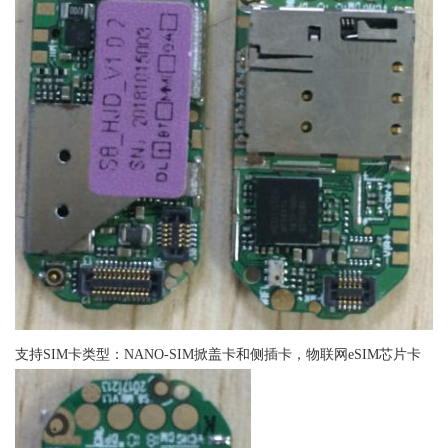
支持SIM卡类型：NANO-SIM掀盖卡和侧插卡，物联网eSIM芯片卡