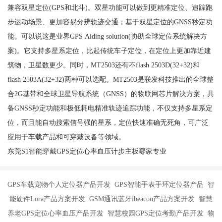
兼容双星定位(GPS和北斗)。双星功能可以做到更精准定位、追踪跑
步运动场景、更加容易分辨轨迹交通；基于双星定位的GNSS秒定功
能。可以说这是业界GPS Aiding solution(协助全球定位系统解决方
案)。它支持多星系定位，比起传统车子定位，在定位上更加靠近建
筑物，卫星数更少。同时，MT2503还有不flash 2503D(32+32)和
flash 2503A(32+32)两种可以选配。MT2503是联发科技推出的全球整
合2G基带和全球卫星导航系统（GNSS）的物联网芯片解决方案，具
备GNSS秒定功能和极低耗电精准轨迹追踪功能，不仅支持多星系定
位，而且能自动搜索信号强的星系，定位快速准确无死角，可广泛
应用于车载产品和可穿戴设备等领域。
东莞S1智能穿戴GPS定位心率血压计步主板哪家专业
GPS车载宠物个人定位器产品开发 GPS智能手表手环定位器产品 智
能硬件Lora产品方案开发 GSM通讯蓝牙ibeacon产品方案开发 智慧
养老GPS定位心率血压产品开发 智慧校园GPS定位考勤产品开发 物