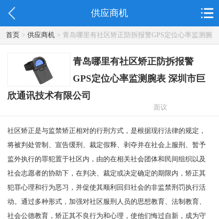
供应商机
首页
>
供应商机
> 青岛哪里有社区矫正防拆报警GPS定位心率监测腕
表 深圳市巨欣通讯技术有限公司
青岛哪里有社区矫正防拆报警
GPS定位心率监测腕表 深圳市巨
欣通讯技术有限公司
面议
社区矫正是与监禁矫正相对的行刑方式，是根据现行法律的规定，
将被判处管制、宣告缓刑、裁定假释、剥夺并在社会上服刑、暂予
监外执行的罪犯置于社区内，由的在相关社会团体和民间组织以及
社会志愿者的协助下，在判决、裁定或决定确定的期限内，矫正其
犯罪心理和行为恶习，并促使其顺利回归社会的非监禁刑罚执行活
动。通过多种形式，加强对社区服刑人员的思想教育、法制教育、
社会公德教育，矫正其不良行为和心理，使他们悔过自新，成为守