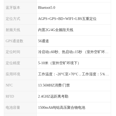
蓝牙版本
Bluetoot5.0
定位方式
AGPS+GPS+BD+WIFI+LBS五重定位
射频天线
内置2G/4G全频段天线
GPS通道数
56通道
定位时间
冷启动≤60秒、热启动≤15秒 （室外空旷环境）
定位精度
5-10米（室外空旷环境下）
应用环境
工作温度：-20°C至+70°C，工作湿度：5％〜95％RH
NFC
13.56MHZ消费/门禁
RFID
2.4GHZ远距离考勤
电池容量
1500mAh纯钴高压聚合物电池