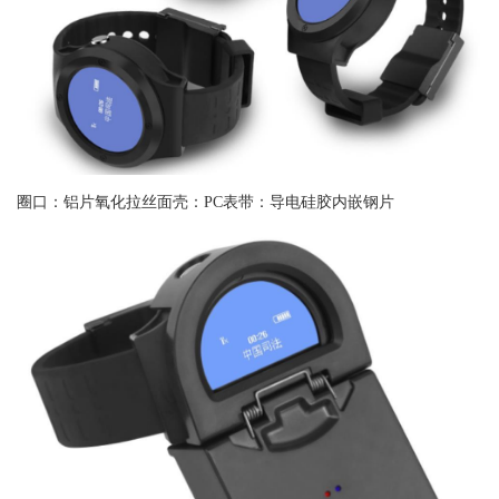
圈口：铝片氧化拉丝面壳：PC表带：导电硅胶内嵌钢片