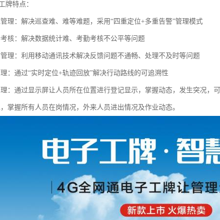
子工牌特点：
范管理：解决巡查难、难等难题，采用“四重定位+多重告警”管理模式
计考核：解决数据统计难、考勤考核不公平等问题
时管理：利用移动通讯技术解决反馈问题不通畅、处理不及时等问题
管理：通过“实时定位+轨迹回放”解决行动路线的可追溯性
管理：通过显示屏让人员所在位置进行登记显示，掌握动态，发生突况，
位，掌握所有人员在岗情况，外来人员进出情况及作业动态。