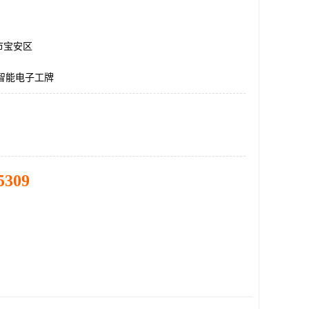
市宝安区
智能电子工牌
5309