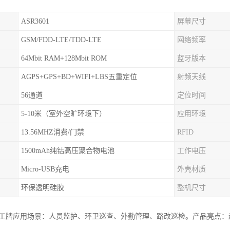
ASR3601
屏幕尺寸
GSM/FDD-LTE/TDD-LTE
网络频率
64Mbit RAM+128Mbit ROM
蓝牙版本
AGPS+GPS+BD+WIFI+LBS五重定位
射频天线
56通道
定位时间
5-10米（室外空旷环境下）
应用环境
13.56MHZ消费/门禁
RFID
1500mAh纯钴高压聚合物电池
工作电压
Micro-USB充电
外壳材质
环保透明硅胶
整机尺寸
子工牌应用场景：人员监护、环卫巡查、外勤管理、路改巡检。产品亮点