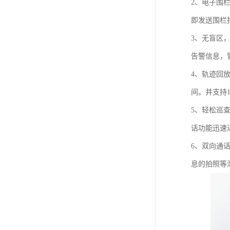
2、电子围
即发送围栏
3、无盲区
告警信息，
4、轨迹回
间。并支持
5、轻松巡
话功能迅速
6、双向通
息的拍照等