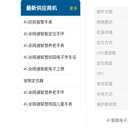
指静脉识别智能锁
最新供应商机
更多
硬件方案
蓝牙ibeacon定位手表
4G防拆报警手表
网络模式
2G/BT4.0智能睡眠带
机身存储
4G全网通智能定位手环
2G/4G智慧养老手环
定位方式
4G全网通智慧养老手表
2G/3G/4G智能学生证
GPS通道数
4G全网通智慧校园电子学生证
4G全网通智能电子工牌
定位精度
4G全网通智能电子工牌
一卡通消费机
NFC
宠物定位器
电池容量
2G宠物GPS定位器
4G全网通智慧养老手环
充电方式
社区矫正老年痴呆防拆报警手表
4G全网通智慧校园儿童手表
保护套材质
气泵式血压测量手表
4G智能电