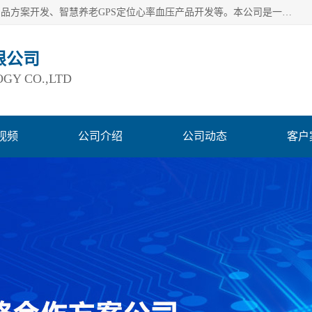
深圳市巨欣通讯技术有限公司是应用领域有：智能硬件Lora产品方案开发、智慧养老GPS定位心率血压产品开发等。本公司是一家民营高新技术企业、行业成员之一的智能硬件方案提供商，公司致力于为智能物联领域提供硬件解决方案。公司可满足不同类型客户采购需要，巨欣通讯切身体会客户对服务及时性的要求，建立了完善的售后服务系统，运用先进的互联网工具为客户提供及时、周到的服务！
限公司
GY CO.,LTD
视频
公司介绍
公司动态
客户