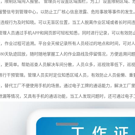
栏，限制区域闯入报警。 管理员可设置区域围栏，为工厂设置限制区域、
报警信号到管理中心，以防止工厂核心信息泄露、危险事故等事件的发生
，违规行为及时知晓。可以无盲区位置，当工人脱离作业区域或者长时间
管理人员通过手机APP和网页即可轻松知悉，同时进行记录，可以有效防
放，作业过程可追溯。平台全天候记录所有人员经过的地点和时间，可对
180天轨迹回放，随时随地掌握工人的作业路线及停留情况，方便追溯问
查，更简单。帮助巡查人员解决车间分散，人员众多，巡视效率低下，巡
进行干预管理。管理人员实时定位知悉区域人员，有效防止人员偷懒、重
话，替代工厂不便使用手机的场景。通过电子工牌的通话能力，解决工厂
泄漏等情况，又具有手机的通话功能，当工人发现问题时，还可通过电子