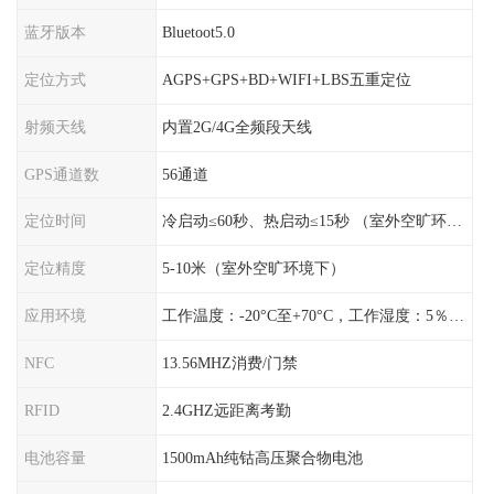
蓝牙版本
Bluetoot5.0
定位方式
AGPS+GPS+BD+WIFI+LBS五重定位
射频天线
内置2G/4G全频段天线
GPS通道数
56通道
定位时间
冷启动≤60秒、热启动≤15秒 （室外空旷环境）
定位精度
5-10米（室外空旷环境下）
应用环境
工作温度：-20°C至+70°C，工作湿度：5％〜95％RH
NFC
13.56MHZ消费/门禁
RFID
2.4GHZ远距离考勤
电池容量
1500mAh纯钴高压聚合物电池