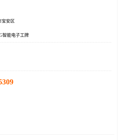
市宝安区
G智能电子工牌
5309