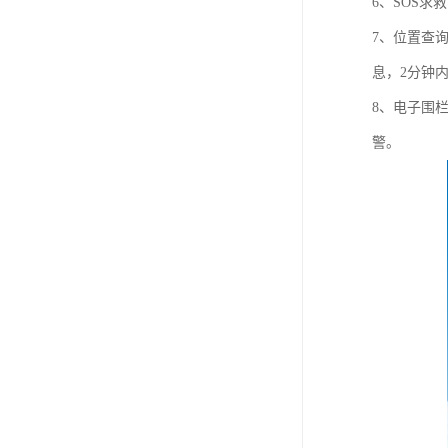
6、SOS求
7、位置查
息，2分钟
8、电子围
警。