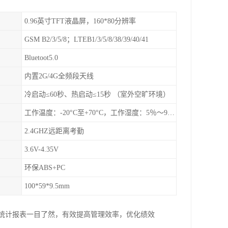
0.96英寸TFT液晶屏，160*80分辨率
GSM B2/3/5/8；LTEB1/3/5/8/38/39/40/41
Bluetoot5.0
内置2G/4G全频段天线
冷启动≤60秒、热启动≤15秒 （室外空旷环境）
工作温度：-20°C至+70°C，工作湿度：5％〜95％RH
2.4GHZ远距离考勤
3.6V-4.35V
环保ABS+PC
100*59*9.5mm
台统计报表一目了然，有效提高管理效率，优化绩效