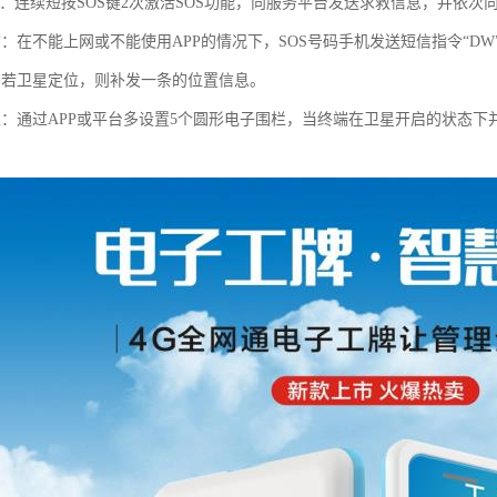
救：连续短按SOS键2次激活SOS功能，向服务平台发送求救信息，并依次
询：在不能上网或不能使用APP的情况下，SOS号码手机发送短信指令“D
内若卫星定位，则补发一条的位置信息。
栏：通过APP或平台多设置5个圆形电子围栏，当终端在卫星开启的状态