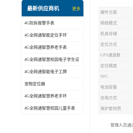
指静脉识别智能锁
最新供应商机
更多
硬件方案
蓝牙ibeacon定位手表
4G防拆报警手表
网络模式
2G/BT4.0智能睡眠带
机身存储
4G全网通智能定位手环
2G/4G智慧养老手环
定位方式
4G全网通智慧养老手表
2G/3G/4G智能学生证
GPS通道数
4G全网通智慧校园电子学生证
4G全网通智能电子工牌
定位精度
4G全网通智能电子工牌
一卡通消费机
NFC
宠物定位器
电池容量
2G宠物GPS定位器
4G全网通智慧养老手环
充电方式
社区矫正老年痴呆防拆报警手表
4G全网通智慧校园儿童手表
保护套材质
气泵式血压测量手表
管理人员通