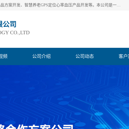
深圳市巨欣通讯技术有限公司是应用领域有：智能硬件Lora产品方案开发、智慧养老GPS定位心率血压产品开发等。本公司是一家民营高新技术企业、行业成员之一的智能硬件方案提供商，公司致力于为智能物联领域提供硬件解决方案。公司可满足不同类型客户采购需要，巨欣通讯切身体会客户对服务及时性的要求，建立了完善的售后服务系统，运用先进的互联网工具为客户提供及时、周到的服务！
限公司
GY CO.,LTD
视频
公司介绍
公司动态
客户