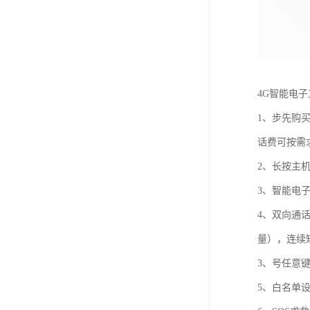
4G智能电
1、步先购
话费可按需
2、长按主机
3、智能电
4、双向通
量），连续
3、号任意
5、白名单