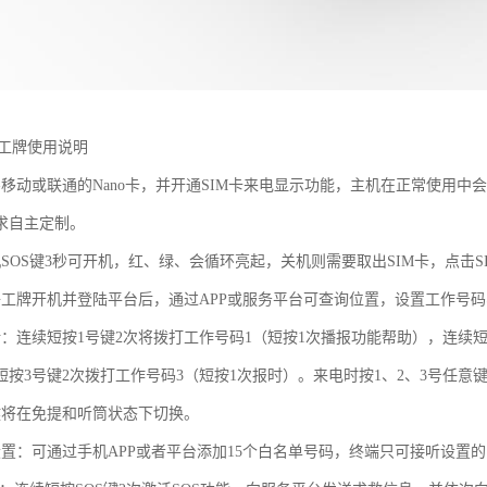
子工牌使用说明
买移动或联通的Nano卡，并开通SIM卡来电显示功能，主机在正常使用中
求自主定制。
SOS键3秒可开机，红、绿、会循环亮起，关机则需要取出SIM卡，点击SIM卡
子工牌开机并登陆平台后，通过APP或服务平台可查询位置，设置工作号码
话：连续短按1号键2次将拨打工作号码1（短按1次播报功能帮助），连续短
短按3号键2次拨打工作号码3（短按1次报时）。来电时按1、2、3号任意键
键将在免提和听筒状态下切换。
设置：可通过手机APP或者平台添加15个白名单号码，终端只可接听设置