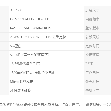
ASR3601
屏幕尺寸
GSM/FDD-LTE/TDD-LTE
网络频率
64Mbit RAM+128Mbit ROM
蓝牙版本
AGPS+GPS+BD+WIFI+LBS五重定位
射频天线
56通道
定位时间
5-10米（室外空旷环境下）
应用环境
13.56MHZ消费/门禁
RFID
1500mAh纯钴高压聚合物电池
工作电压
Micro-USB充电
外壳材质
环保透明硅胶
整机尺寸
过管理平台/APP即可轻松查看人员考勤、位置、停留、告警信息等，平