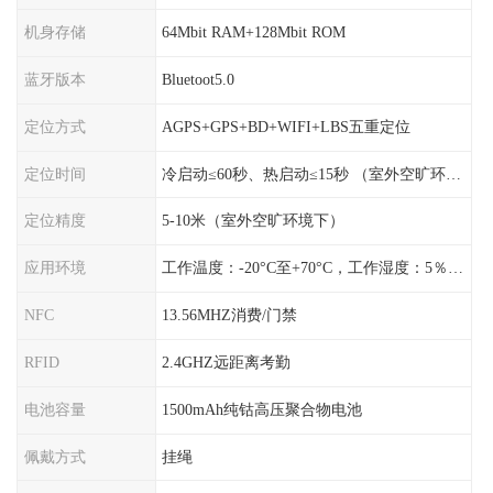
机身存储
64Mbit RAM+128Mbit ROM
蓝牙版本
Bluetoot5.0
定位方式
AGPS+GPS+BD+WIFI+LBS五重定位
定位时间
冷启动≤60秒、热启动≤15秒 （室外空旷环境）
定位精度
5-10米（室外空旷环境下）
应用环境
工作温度：-20°C至+70°C，工作湿度：5％〜95％RH
NFC
13.56MHZ消费/门禁
RFID
2.4GHZ远距离考勤
电池容量
1500mAh纯钴高压聚合物电池
佩戴方式
挂绳