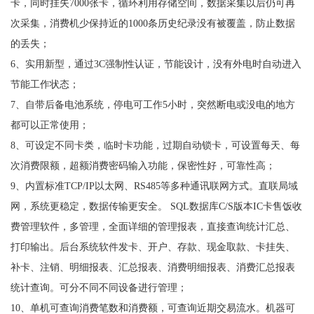
卡，同时挂失7000张卡，循环利用存储空间，数据采集以后仍可再
次采集，消费机少保持近的1000条历史纪录没有被覆盖，防止数据
的丢失；
6、实用新型，通过3C强制性认证，节能设计，没有外电时自动进入
节能工作状态；
7、自带后备电池系统，停电可工作5小时，突然断电或没电的地方
都可以正常使用；
8、可设定不同卡类，临时卡功能，过期自动锁卡，可设置每天、每
次消费限额，超额消费密码输入功能，保密性好，可靠性高；
9、内置标准TCP/IP以太网、RS485等多种通讯联网方式。直联局域
网，系统更稳定，数据传输更安全。 SQL数据库C/S版本IC卡售饭收
费管理软件，多管理，全面详细的管理报表，直接查询统计汇总、
打印输出。后台系统软件发卡、开户、存款、现金取款、卡挂失、
补卡、注销、明细报表、汇总报表、消费明细报表、消费汇总报表
统计查询。可分不同不同设备进行管理；
10、单机可查询消费笔数和消费额，可查询近期交易流水。机器可