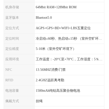
机身存储
64Mbit RAM+128Mbit ROM
蓝牙版本
Bluetoot5.0
定位方式
AGPS+GPS+BD+WIFI+LBS五重定位
定位时间
冷启动≤60秒、热启动≤15秒 （室外空旷环境）
定位精度
5-10米（室外空旷环境下）
应用环境
工作温度：-20°C至+70°C，工作湿度：5％〜95％RH
NFC
13.56MHZ消费/门禁
RFID
2.4GHZ远距离考勤
电池容量
1500mAh纯钴高压聚合物电池
佩戴方式
挂绳