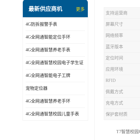
指静脉识别智能锁
最新供应商机
更多
支持运营商
蓝牙ibeacon定位手表
4G防拆报警手表
屏幕尺寸
2G/BT4.0智能睡眠带
网络频率
4G全网通智能定位手环
2G/4G智慧养老手环
蓝牙版本
4G全网通智慧养老手表
2G/3G/4G智能学生证
定位时间
4G全网通智慧校园电子学生证
4G全网通智能电子工牌
应用环境
4G全网通智能电子工牌
一卡通消费机
RFID
宠物定位器
佩戴方式
2G宠物GPS定位器
4G全网通智慧养老手环
充电方式
社区矫正老年痴呆防拆报警手表
4G全网通智慧校园儿童手表
保护套材质
气泵式血压测量手表
T7智慧校