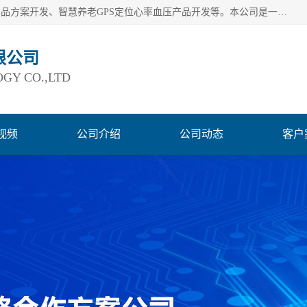
深圳市巨欣通讯技术有限公司是应用领域有：智能硬件Lora产品方案开发、智慧养老GPS定位心率血压产品开发等。本公司是一家民营高新技术企业、行业成员之一的智能硬件方案提供商，公司致力于为智能物联领域提供硬件解决方案。公司可满足不同类型客户采购需要，巨欣通讯切身体会客户对服务及时性的要求，建立了完善的售后服务系统，运用先进的互联网工具为客户提供及时、周到的服务！
限公司
GY CO.,LTD
视频
公司介绍
公司动态
客户