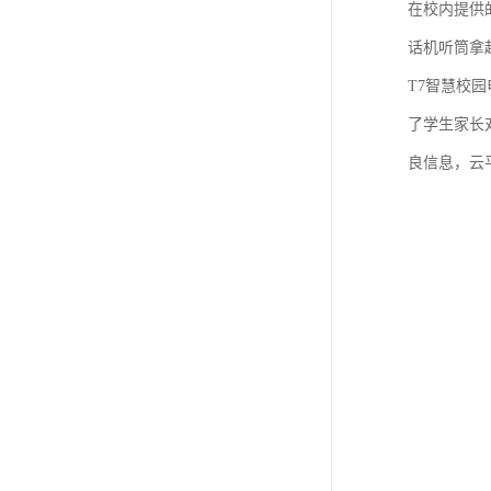
在校内提供
话机听筒拿
T7智慧校
了学生家长
良信息，云