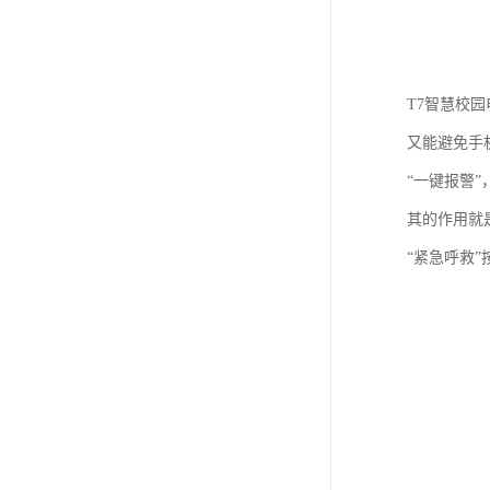
T7智慧校
又能避免手
“一键报警
其的作用就
“紧急呼救