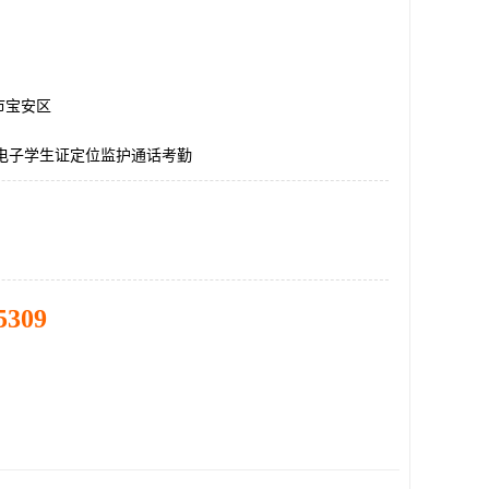
市宝安区
G电子学生证定位监护通话考勤
5309