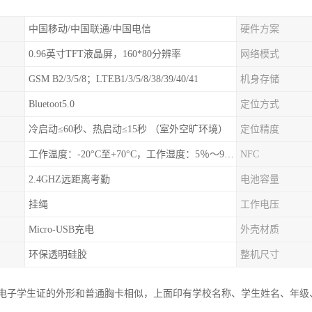
中国移动/中国联通/中国电信
硬件方案
0.96英寸TFT液晶屏，160*80分辨率
网络模式
GSM B2/3/5/8；LTEB1/3/5/8/38/39/40/41
机身存储
Bluetoot5.0
定位方式
冷启动≤60秒、热启动≤15秒 （室外空旷环境）
定位精度
工作温度：-20°C至+70°C，工作湿度：5％〜95％RH
NFC
2.4GHZ远距离考勤
电池容量
挂绳
工作电压
Micro-USB充电
外壳材质
环保透明硅胶
整机尺寸
园电子学生证的外形和普通胸卡相似，上面印有学校名称、学生姓名、年