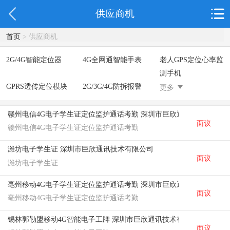
供应商机
首页
> 供应商机
2G/4G智能定位器
4G全网通智能手表
老人GPS定位心率监
测手机
GPRS透传定位模块
2G/3G/4G防拆报警
2G智能定位鞋
更多
腕表
2G/4G智能定位答题
器
赣州电信4G电子学生证定位监护通话考勤 深圳市巨欣通讯技术有限公
面议
GPRS蓝牙智能锁
电网近电报警手表
Lora定位手表
赣州电信4G电子学生证定位监护通话考勤
4G智慧校园儿童手
指静脉识别智能锁
蓝牙ibeacon定位手
潍坊电子学生证 深圳市巨欣通讯技术有限公司
表
表
面议
潍坊电子学生证
2G/BT4.0智能睡眠
2G/4G智慧养老手环
2G/3G/4G智能学生
带
证
亳州移动4G电子学生证定位监护通话考勤 深圳市巨欣通讯技术有限公
4G全网通智能电子
一卡通消费机
2G宠物GPS定位器
面议
亳州移动4G电子学生证定位监护通话考勤
工牌
社区矫正老年痴呆
气泵式血压测量手
锡林郭勒盟移动4G智能电子工牌 深圳市巨欣通讯技术有限公司
防拆报警手表
表
面议